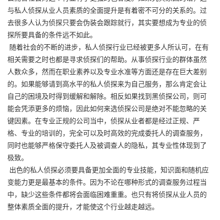
与私人侦探从业人员素质的全面提升是有着密不可分的关系的。过
去很多人认为侦探只要会伪装会跟踪就行，其实要想成为专业的侦
探所要具备的条件远不如此。
随着社会的不断的进步，私人侦探行业已经被更多人所认可，在有
相关需要之时也都是寻求侦探们的帮助。从事侦探行业的群体虽然
人数众多，然而在职业素养以及专业水准等方面还是存在巨大差别
的。如果能够请到高水平的私人侦探来为自己服务，那么肯定会让
自己的困境及时得到缓解和解除。相反如果找到黑侦探公司，则可
能会凭添更多的烦恼，因此如何来选侦探公司是绝对不能忽略的关
键因素。在专业正规的公司当中，侦探从业者都是经过正规、严
格、专业的培训的，完全可以及时高效的完成委托人的调查服务，
同时也能够严格保守委托人及被调查人的隐私，其专业性体现到了
极致。
出色的私人侦探必须要具备更加全面的专业技能，知识面和随机应
变能力更是最基本的条件。因为不论在哪种形式的调查服务过程当
中，缺少这些条件都将会面临困难重重。也只有将侦探从业人员的
整体素质全面的提升，才能使这个行业越走越远。